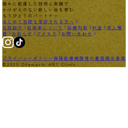
痛みに配慮した技術と実績で
かけがえのない新しい命を育む
もうひとりのパートナー
はじめて当院を受診される方へ
当院紹介
妊娠率について
診療内容
料金
求人情
報
お知らせ
アクセス
お問い合わせ
プライバシーポリシー
保険医療機関等の書面掲示事項
©2025 Otemachi ART Clinic.