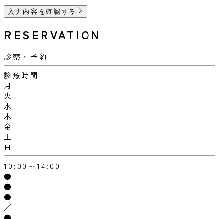
入力内容を確認する
RESERVATION
診察・予約
診療時間
月
火
水
木
金
土
日
10:00～14:00
●
●
●
／
●