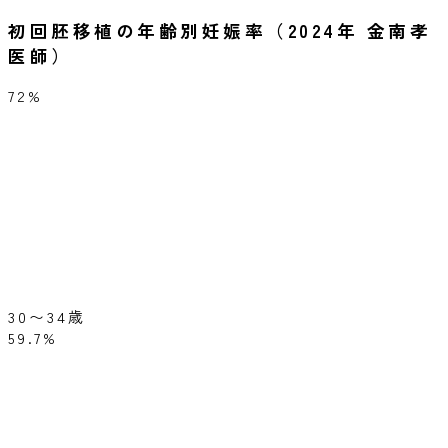
初回胚移植の年齢別妊娠率（2024年 金南孝
医師）
72%
30〜34歳
59.7%