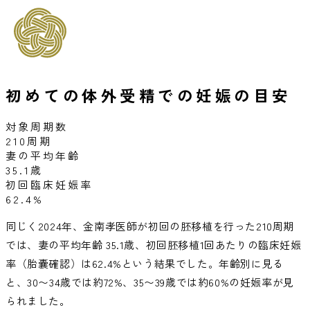
初めての体外受精での妊娠の目安
対象周期数
210
周期
妻の平均年齢
35.1
歳
初回臨床妊娠率
62.4
%
同じく2024年、金南孝医師が初回の胚移植を行った210周期
では、妻の平均年齢 35.1歳、初回胚移植1回あたりの臨床妊娠
率（胎嚢確認）は62.4%という結果でした。年齢別に見る
と、30〜34歳では約72%、35〜39歳では約60%の妊娠率が見
られました。