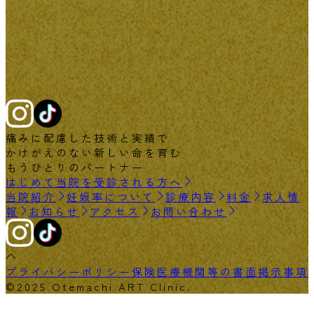
痛みに配慮した技術と実績で
かけがえのない新しい命を育む
もうひとりのパートナー
はじめて当院を受診される方へ
当院紹介
妊娠率について
診療内容
料金
求人情
報
お知らせ
アクセス
お問い合わせ
プライバシーポリシー
保険医療機関等の書面掲示事項
©2025 Otemachi ART Clinic.