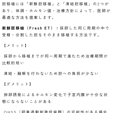
胚移植には「新鮮胚移植」と「凍結胚移植」の2つが
あり、体調・ホルモン値・治療方針によって、医師が
最適な方法を提案します。
新鮮胚移植（Fresh ET）：
採卵した同じ周期の中で
受精・分割した胚をそのまま移植する方法です。
【メリット】
採卵から移植までが同一周期で進むため治療期間が
比較的短い
凍結・融解を行わないため胚への負担が少ない
【デメリット】
排卵誘発によるホルモン変化で子宮内膜が十分な状
態にならないことがある
OHSS（卵巣過剰刺激症候群）の可能性がある場合