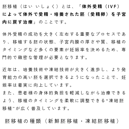
胚移植（はい いしょく）とは、「
体外受精（IVF）
によって体外で受精・培養された胚（受精卵）を子宮
内に戻す治療
」のことです。
体外受精の成功を大きく左右する重要なプロセスであ
り、移植する胚の状態、子宮内膜の厚さや質、移植の
タイミングなど多くの要素が妊娠率を決めるため、専
門的で緻密な管理が必要となります。
近年は、培養技術や凍結技術が大きく進歩し、より発
育能力の高い胚を選択できるようになったことで、妊
娠率は着実に向上しています。
また、患者様の身体的負担を軽減しながら治療できる
よう、移植のタイミングを柔軟に調整できる“凍結胚
移植”が広く普及しています。
胚移植の種類（新鮮胚移植・凍結胚移植）