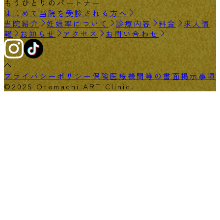
もうひとりのパートナー
はじめて当院を受診される方へ
当院紹介
妊娠率について
診療内容
料金
求人情
報
お知らせ
アクセス
お問い合わせ
プライバシーポリシー
保険医療機関等の書面掲示事項
©2025 Otemachi ART Clinic.