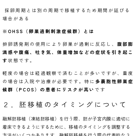
採卵周期とは別の周期で移植するため期間が延びる
場合がある
※OHSS（卵巣過剰刺激症候群）とは
排卵誘発剤の使用により卵巣が過剰に反応し、
腹部膨
満感や腹痛、吐き気、体重増加などの症状を引き起こ
す
状態です。
軽度の場合は経過観察で済むことが多いですが、重度
の場合は入院や治療が必要です。
特に
多嚢胞性卵巣症
候群（PCOS）の患者にリスクが高い
です
２．胚移植のタイミングについて
融解胚移植（凍結胚移植）を行う際、胚が子宮内膜に適切に
着床できるようにするために、移植のタイミングを調整する
方法がいくつかあります。融解胚移植を行う際の代表的な３