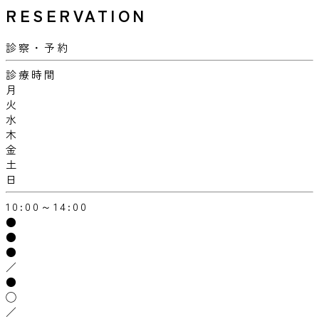
RESERVATION
診察・予約
診療時間
月
火
水
木
金
土
日
10:00～14:00
●
●
●
／
●
◯
／