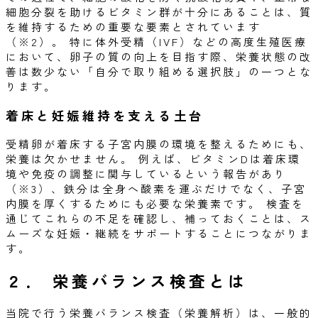
細胞分裂を助けるビタミン群が十分にあることは、質
を維持するための重要な要素とされています
（※2）。 特に体外受精（IVF）などの高度生殖医療
において、卵子の質の向上を目指す際、栄養状態の改
善は数少ない「自分で取り組める選択肢」の一つとな
ります。
着床と妊娠維持を支える土台
受精卵が着床する子宮内膜の環境を整えるためにも、
栄養は欠かせません。 例えば、ビタミンDは着床環
境や免疫の調整に関与しているという報告があり
（※3）、鉄分は全身へ酸素を運ぶだけでなく、子宮
内膜を厚くするためにも必要な栄養素です。 検査を
通じてこれらの不足を確認し、補っておくことは、ス
ムーズな妊娠・継続をサポートすることにつながりま
す。
２．
栄養バランス検査とは
当院で行う栄養バランス検査（栄養解析）は、一般的