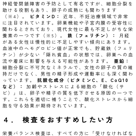
神経管閉鎖障害の予防として有名ですが、細胞分裂を
助ける役割もあり、卵子の成熟にも関わります
（※4）。
ビタミンD：
近年、不妊治療領域で非常
に注目されています。卵巣機能や子宮内膜の受容性に
関わるとされており、現代女性に最も不足しがちな栄
養素の一つです（※5）。
鉄（フェリチン）：
月経
がある女性は慢性的に不足しやすい傾向にあります。
血液中のヘモグロビン値が正常でも、貯蔵鉄（フェリ
チン）が少ない「隠れ貧血」の状態では、卵巣への血
流や着床に影響を与える可能性があります。
亜鉛：
細胞分裂に不可欠なミネラルで、女性の卵子の質の維
持だけでなく、男性の精子形成や運動率にも深く関わ
っています。
抗酸化成分（ビタミンC、E、CoQ10
など）：
加齢やストレスによる細胞の「酸化（サ
ビ）」は、卵子や精子の質を低下させる原因の一つで
す。これらを適切に補うことで、酸化ストレスから細
胞を守る効果が期待されています。
４．
検査をおすすめしたい方
栄養バランス検査は、すべての方に「受けなければな