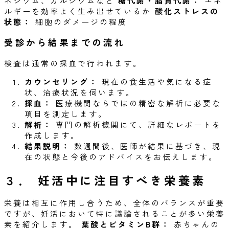
ネシウム、カルシウムなど
糖代謝・脂質代謝：
エネ
ルギーを効率よく生み出せているか
酸化ストレスの
状態：
細胞のダメージの程度
受診から結果までの流れ
検査は通常の採血で行われます。
カウンセリング：
現在の食生活や気になる症
状、治療状況を伺います。
採血：
医療機関ならではの精密な解析に必要な
項目を測定します。
解析：
専門の解析機関にて、詳細なレポートを
作成します。
結果説明：
数週間後、医師が結果に基づき、現
在の状態と今後のアドバイスをお伝えします。
３．
妊活中に注目すべき栄養素
栄養は相互に作用し合うため、全体のバランスが重要
ですが、妊活において特に議論されることが多い栄養
素を紹介します。
葉酸とビタミンB群：
赤ちゃんの