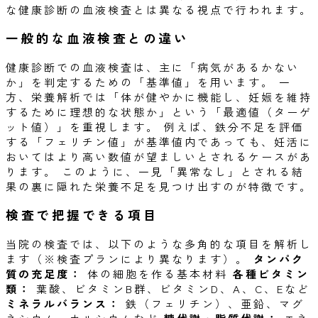
な健康診断の血液検査とは異なる視点で行われます。
一般的な血液検査との違い
健康診断での血液検査は、主に「病気があるかない
か」を判定するための「基準値」を用います。 一
方、栄養解析では「体が健やかに機能し、妊娠を維持
するために理想的な状態か」という「最適値（ターゲ
ット値）」を重視します。 例えば、鉄分不足を評価
する「フェリチン値」が基準値内であっても、妊活に
おいてはより高い数値が望ましいとされるケースがあ
ります。 このように、一見「異常なし」とされる結
果の裏に隠れた栄養不足を見つけ出すのが特徴です。
検査で把握できる項目
当院の検査では、以下のような多角的な項目を解析し
ます（※検査プランにより異なります）。
タンパク
質の充足度：
体の細胞を作る基本材料
各種ビタミン
類：
葉酸、ビタミンB群、ビタミンD、A、C、Eなど
ミネラルバランス：
鉄（フェリチン）、亜鉛、マグ