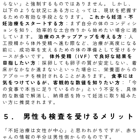
らない」と強制するものではありません。 しかし、
以下のような状況にある方にとっては、現状を把握す
るための有効な手段となります。
これから妊活・不
妊治療をスタートする方
：まず自分の体のコンディシ
ョンを知り、効率的な土台作りから始めたい場合に適
しています。
治療のステップアップを考える方
：人
工授精から体外受精へ進む際など、治療が高度になる
前に、成功率を支えるための体の準備として受けるケ
ースが多いです。
体外受精（IVF）で良好な結果を
目指したい方
：採卵しても卵子の質が安定しない、着
床がなかなか進まないといった場合に、栄養面からの
アプローチを検討されることがあります。
食事には
気をつけているが、客観的な数値を知りたい方
：「今
の食事で本当に足りているのか」という不安を、具体
的な数値で解消し、納得感を持って妊活に取り組みた
い方に推奨されます。
５．
男性も検査を受けるメリット
「不妊治療は女性が中心」と思われがちですが、赤ち
ゃんの情報の半分は男性側からのものです。