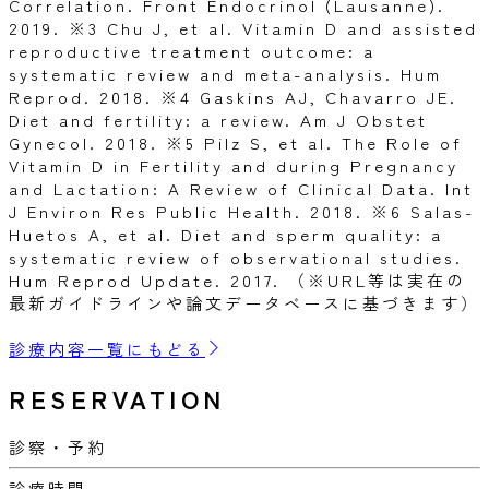
Correlation. Front Endocrinol (Lausanne).
2019. ※3 Chu J, et al. Vitamin D and assisted
reproductive treatment outcome: a
systematic review and meta-analysis. Hum
Reprod. 2018. ※4 Gaskins AJ, Chavarro JE.
Diet and fertility: a review. Am J Obstet
Gynecol. 2018. ※5 Pilz S, et al. The Role of
Vitamin D in Fertility and during Pregnancy
and Lactation: A Review of Clinical Data. Int
J Environ Res Public Health. 2018. ※6 Salas-
Huetos A, et al. Diet and sperm quality: a
systematic review of observational studies.
Hum Reprod Update. 2017. （※URL等は実在の
最新ガイドラインや論文データベースに基づきます）
診療内容一覧にもどる
RESERVATION
診察・予約
診療時間