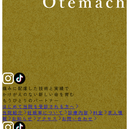
痛みに配慮した技術と実績で
かけがえのない新しい命を育む
もうひとりのパートナー
はじめて当院を受診される方へ
当院紹介
妊娠率について
診療内容
料金
求人情
報
お知らせ
アクセス
お問い合わせ