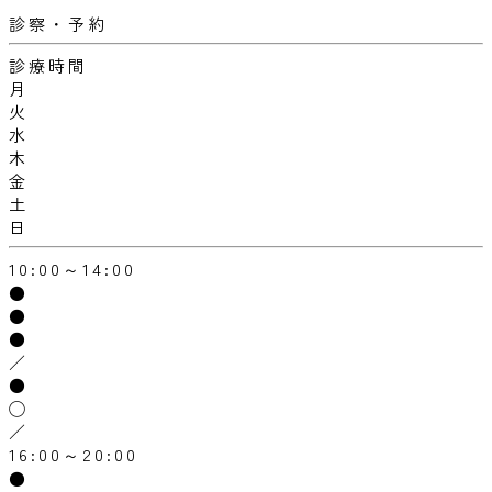
診察・予約
診療時間
月
火
水
木
金
土
日
10:00～14:00
●
●
●
／
●
◯
／
16:00～20:00
●