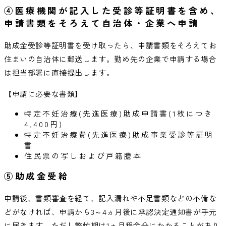
④医療機関が記入した受診等証明書を含め、
申請書類をそろえて自治体・企業へ申請
助成金受診等証明書を受け取ったら、申請書類をそろえてお
住まいの自治体に郵送します。勤め先の企業で申請する場合
は担当部署に直接提出します。
【申請に必要な書類】
特定不妊治療(先進医療)助成申請書(1枚につき
4,400円)
特定不妊治療費(先進医療)助成事業受診等証明
書
住民票の写しおよび戸籍謄本
⑤助成金受給
申請後、書類審査を経て、記入漏れや不足書類などの不備な
どがなければ、申請から3～4ヵ月後に承認決定通知書が手元
に届きます。ただし繁忙期は1ヵ月程余分にかかることがあり