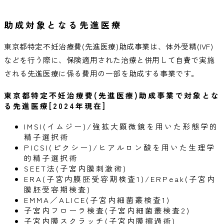
助成対象となる先進医療
東京都特定不妊治療費(先進医療)助成事業は、体外受精(IVF)
などを行う際に、保険適用された治療と併用して自費で実施
される先進医療に係る費用の一部を助成する事業です。
東京都特定不妊治療費(先進医療)助成事業で対象とな
る先進医療[2024年現在]
IMSI(イムジー)/強拡大顕微鏡を用いた形態学的
精子選択術
PICSI(ピクシー)/ヒアルロン酸を用いた生理学
的精子選択術
SEET法(子宮内膜刺激術)
ERA(子宮内膜胚受容期検査1)/ERPeak(子宮内
膜胚受容期検査)
EMMA／ALICE(子宮内細菌叢検査1)
子宮内フローラ検査(子宮内細菌叢検査2)
子宮内膜スクラッチ(子宮内膜擦過術)